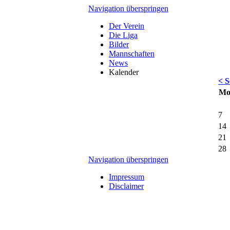
Navigation überspringen
Der Verein
Die Liga
Bilder
Mannschaften
News
Kalender
< S
Mo
7
14
21
28
Navigation überspringen
Impressum
Disclaimer